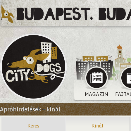
MAGAZIN
FAJTA
Apróhirdetések – kínál
Keres
Kínál