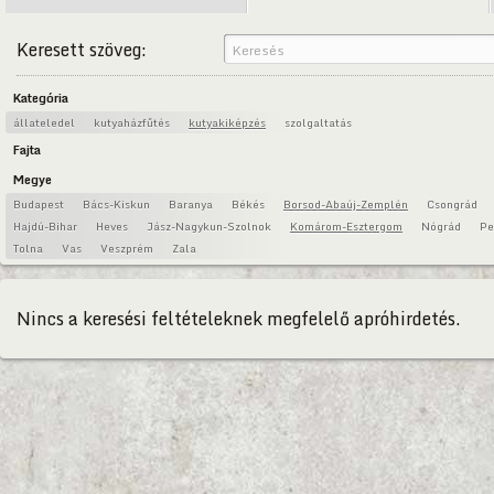
Keresett szöveg:
Kategória
állateledel
kutyaházfűtés
kutyakiképzés
szolgaltatás
Fajta
Megye
Budapest
Bács-Kiskun
Baranya
Békés
Borsod-Abaúj-Zemplén
Csongrád
Hajdú-Bihar
Heves
Jász-Nagykun-Szolnok
Komárom-Esztergom
Nógrád
Pe
Tolna
Vas
Veszprém
Zala
Nincs a keresési feltételeknek megfelelő apróhirdetés.