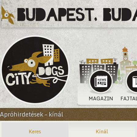
MAGAZIN
FAJTA
Apróhirdetések – kínál
Keres
Kínál