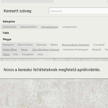
Keresett szöveg:
Kategória
állateledel
kutyaházfűtés
kutyakiképzés
szolgaltatás
Fajta
Megye
Budapest
Bács-Kiskun
Baranya
Békés
Borsod-Abaúj-Zemplén
Csongrád
Hajdú-Bihar
Heves
Jász-Nagykun-Szolnok
Komárom-Esztergom
Nógrád
Pe
Tolna
Vas
Veszprém
Zala
Nincs a keresési feltételeknek megfelelő apróhirdetés.