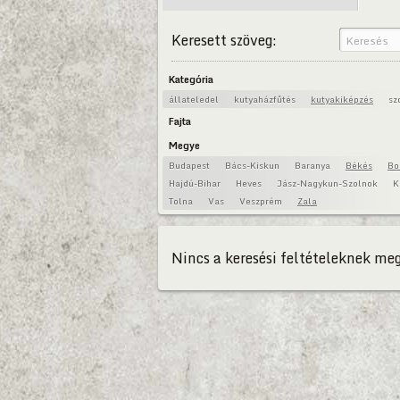
Keresett szöveg:
Kategória
állateledel
kutyaházfűtés
kutyakiképzés
sz
Fajta
Megye
Budapest
Bács-Kiskun
Baranya
Békés
Bo
Hajdú-Bihar
Heves
Jász-Nagykun-Szolnok
K
Tolna
Vas
Veszprém
Zala
Nincs a keresési feltételeknek meg