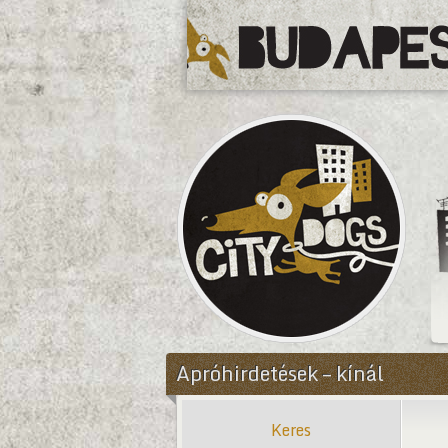
CityDogs
Apróhirdetések – kínál
Keres