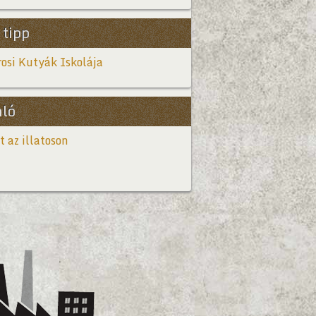
 tipp
osi Kutyák Iskolája
nló
t az illatoson