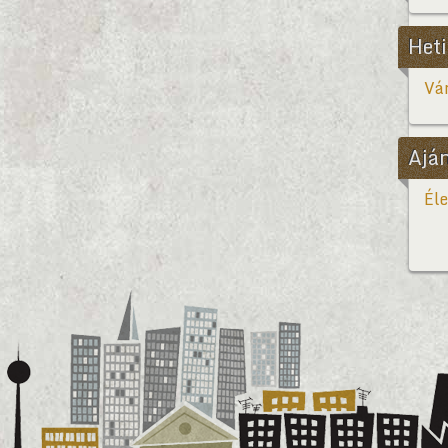
Heti
Vár
Ajá
Éle