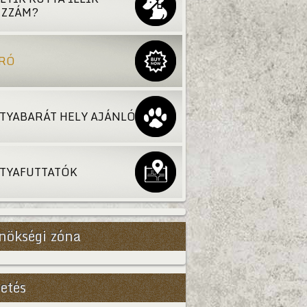
ZZÁM?
RÓ
TYABARÁT HELY AJÁNLÓ
TYAFUTTATÓK
nökségi zóna
etés