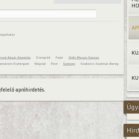
HO
AP
olgaltatás
KU
rsod-Abaúj-Zemplén
Csongrád
Fejér
Győr-Moson-Sopron
omárom-Esztergom
Nógrád
Pest
Somogy
Szabolcs-Szatmár-Bereg
KU
felelő apróhirdetés.
Ügy
Hird