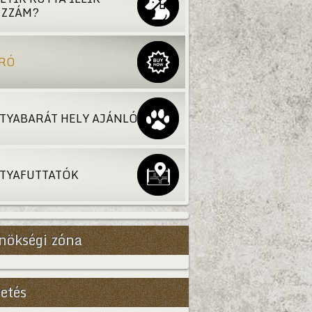
ZZÁM?
RÓ
TYABARÁT HELY AJÁNLÓ
TYAFUTTATÓK
nökségi zóna
etés