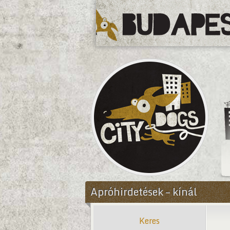
CityDogs
Apróhirdetések – kínál
Keres