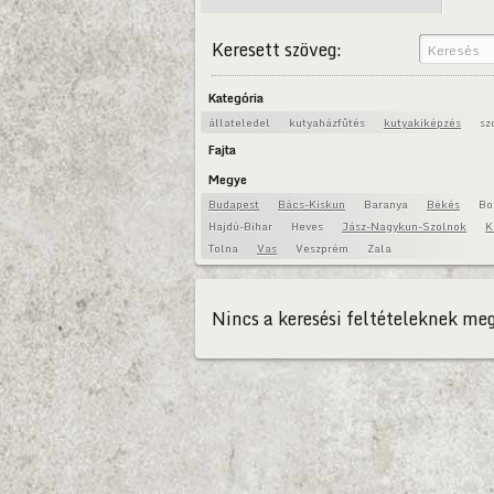
Keresett szöveg:
Kategória
állateledel
kutyaházfűtés
kutyakiképzés
sz
Fajta
Megye
Budapest
Bács-Kiskun
Baranya
Békés
Bo
Hajdú-Bihar
Heves
Jász-Nagykun-Szolnok
K
Tolna
Vas
Veszprém
Zala
Nincs a keresési feltételeknek meg