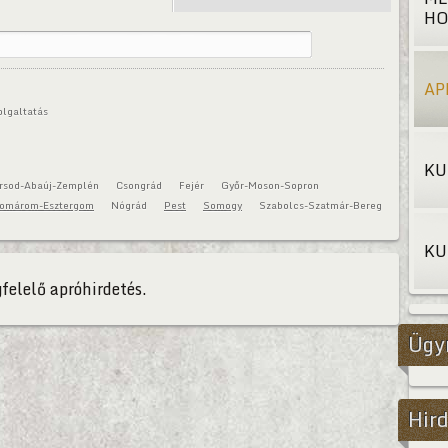
HO
AP
olgaltatás
KU
rsod-Abaúj-Zemplén
Csongrád
Fejér
Győr-Moson-Sopron
omárom-Esztergom
Nógrád
Pest
Somogy
Szabolcs-Szatmár-Bereg
KU
felelő apróhirdetés.
Ügy
Hird