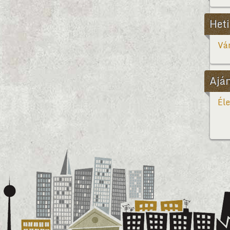
Heti
Vár
Ajá
Éle