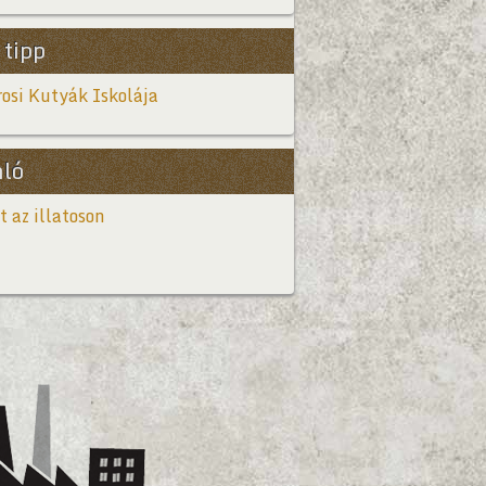
 tipp
osi Kutyák Iskolája
nló
t az illatoson