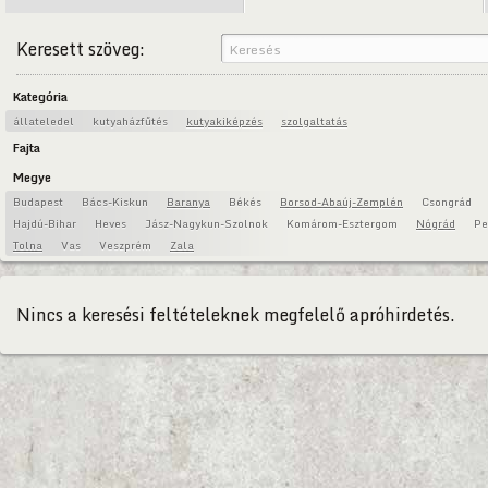
Keresett szöveg:
Kategória
állateledel
kutyaházfűtés
kutyakiképzés
szolgaltatás
Fajta
Megye
Budapest
Bács-Kiskun
Baranya
Békés
Borsod-Abaúj-Zemplén
Csongrád
Hajdú-Bihar
Heves
Jász-Nagykun-Szolnok
Komárom-Esztergom
Nógrád
Pe
Tolna
Vas
Veszprém
Zala
Nincs a keresési feltételeknek megfelelő apróhirdetés.