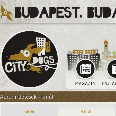
MAGAZIN
FAJTA
Apróhirdetések – kínál
Keres
Kínál