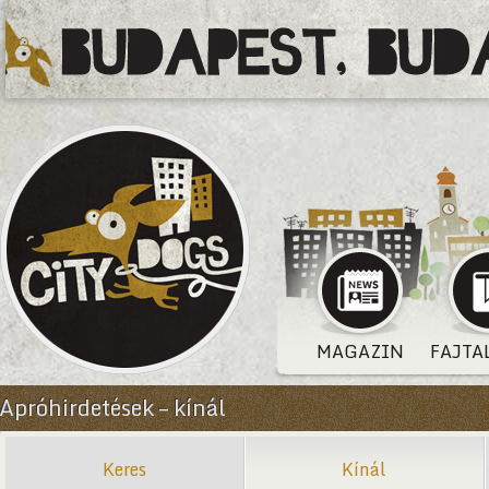
MAGAZIN
FAJTA
Apróhirdetések – kínál
Keres
Kínál