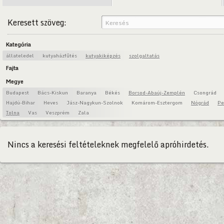
Keresett szöveg:
Kategória
állateledel
kutyaházfűtés
kutyakiképzés
szolgaltatás
Fajta
Megye
Budapest
Bács-Kiskun
Baranya
Békés
Borsod-Abaúj-Zemplén
Csongrád
Hajdú-Bihar
Heves
Jász-Nagykun-Szolnok
Komárom-Esztergom
Nógrád
Pe
Tolna
Vas
Veszprém
Zala
Nincs a keresési feltételeknek megfelelő apróhirdetés.