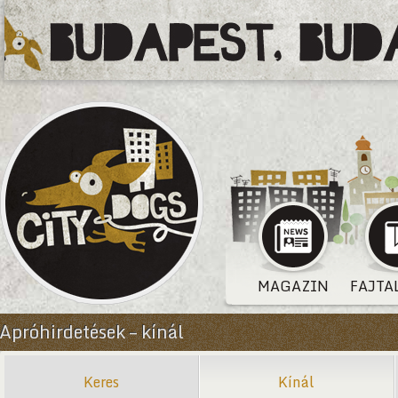
MAGAZIN
FAJTA
Apróhirdetések – kínál
Keres
Kínál