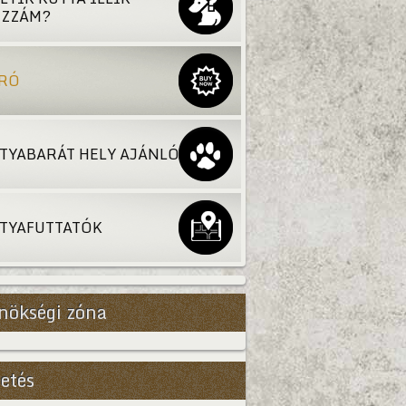
ZZÁM?
RÓ
TYABARÁT HELY AJÁNLÓ
TYAFUTTATÓK
nökségi zóna
etés