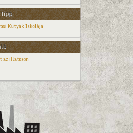
 tipp
osi Kutyák Iskolája
nló
t az illatoson