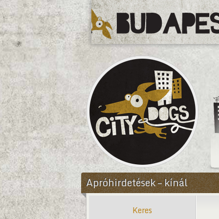
CityDogs
Apróhirdetések – kínál
Keres