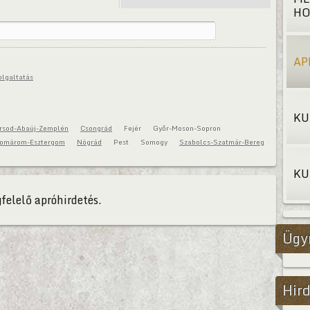
HO
AP
olgaltatás
KU
rsod-Abaúj-Zemplén
Csongrád
Fejér
Győr-Moson-Sopron
omárom-Esztergom
Nógrád
Pest
Somogy
Szabolcs-Szatmár-Bereg
KU
felelő apróhirdetés.
Ügy
Hird