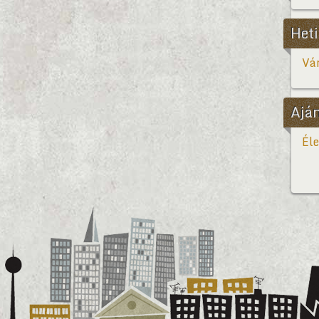
Heti
Vár
Ajá
Éle