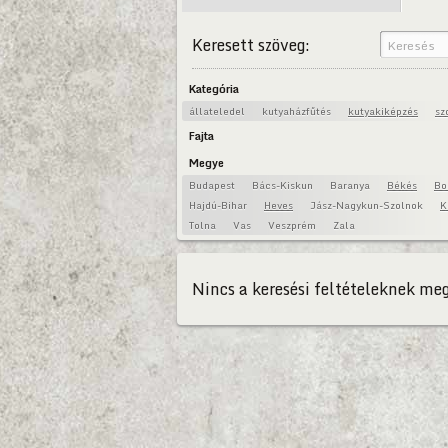
Keresett szöveg:
Kategória
állateledel
kutyaházfűtés
kutyakiképzés
sz
Fajta
Megye
Budapest
Bács-Kiskun
Baranya
Békés
Bo
Hajdú-Bihar
Heves
Jász-Nagykun-Szolnok
K
Tolna
Vas
Veszprém
Zala
Nincs a keresési feltételeknek meg