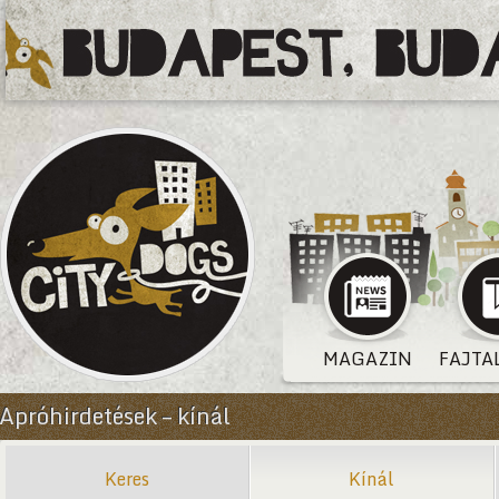
MAGAZIN
FAJTA
Apróhirdetések – kínál
Keres
Kínál