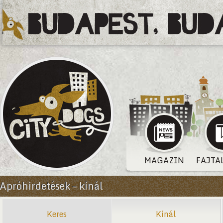
MAGAZIN
FAJTA
Apróhirdetések – kínál
Keres
Kínál