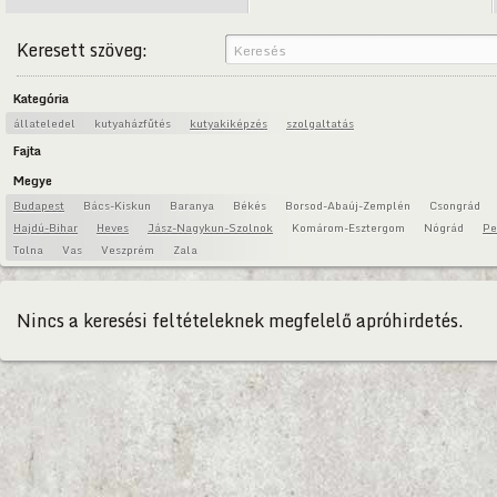
Keresett szöveg:
Kategória
állateledel
kutyaházfűtés
kutyakiképzés
szolgaltatás
Fajta
Megye
Budapest
Bács-Kiskun
Baranya
Békés
Borsod-Abaúj-Zemplén
Csongrád
Hajdú-Bihar
Heves
Jász-Nagykun-Szolnok
Komárom-Esztergom
Nógrád
Pe
Tolna
Vas
Veszprém
Zala
Nincs a keresési feltételeknek megfelelő apróhirdetés.