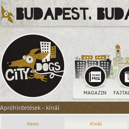
MAGAZIN
FAJTA
Apróhirdetések – kínál
Keres
Kínál