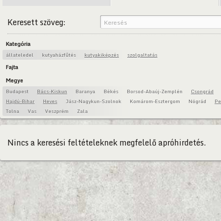
Keresett szöveg:
Kategória
állateledel
kutyaházfűtés
kutyakiképzés
szolgaltatás
Fajta
Megye
Budapest
Bács-Kiskun
Baranya
Békés
Borsod-Abaúj-Zemplén
Csongrád
Hajdú-Bihar
Heves
Jász-Nagykun-Szolnok
Komárom-Esztergom
Nógrád
Pe
Tolna
Vas
Veszprém
Zala
Nincs a keresési feltételeknek megfelelő apróhirdetés.