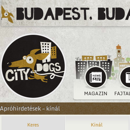
MAGAZIN
FAJTA
Apróhirdetések – kínál
Keres
Kínál