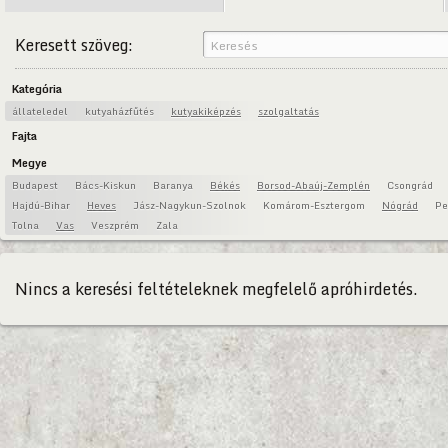
Keresett szöveg:
Kategória
állateledel
kutyaházfűtés
kutyakiképzés
szolgaltatás
Fajta
Megye
Budapest
Bács-Kiskun
Baranya
Békés
Borsod-Abaúj-Zemplén
Csongrád
Hajdú-Bihar
Heves
Jász-Nagykun-Szolnok
Komárom-Esztergom
Nógrád
Pe
Tolna
Vas
Veszprém
Zala
Nincs a keresési feltételeknek megfelelő apróhirdetés.