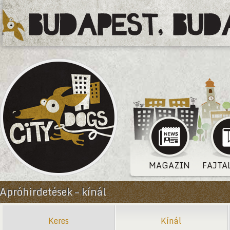
MAGAZIN
FAJTA
Apróhirdetések – kínál
Keres
Kínál