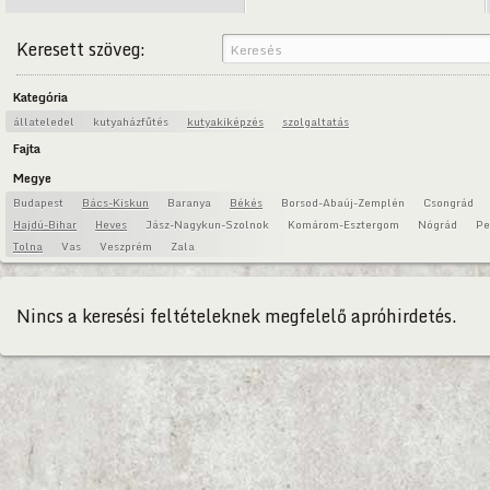
Keresett szöveg:
Kategória
állateledel
kutyaházfűtés
kutyakiképzés
szolgaltatás
Fajta
Megye
Budapest
Bács-Kiskun
Baranya
Békés
Borsod-Abaúj-Zemplén
Csongrád
Hajdú-Bihar
Heves
Jász-Nagykun-Szolnok
Komárom-Esztergom
Nógrád
Pe
Tolna
Vas
Veszprém
Zala
Nincs a keresési feltételeknek megfelelő apróhirdetés.