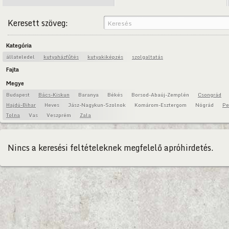
Keresett szöveg:
Kategória
állateledel
kutyaházfűtés
kutyakiképzés
szolgaltatás
Fajta
Megye
Budapest
Bács-Kiskun
Baranya
Békés
Borsod-Abaúj-Zemplén
Csongrád
Hajdú-Bihar
Heves
Jász-Nagykun-Szolnok
Komárom-Esztergom
Nógrád
Pe
Tolna
Vas
Veszprém
Zala
Nincs a keresési feltételeknek megfelelő apróhirdetés.