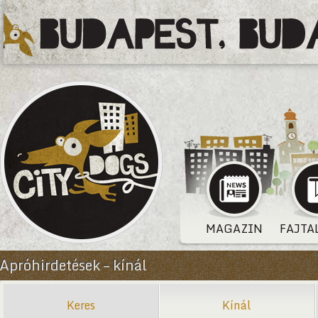
MAGAZIN
FAJTA
Apróhirdetések – kínál
Keres
Kínál