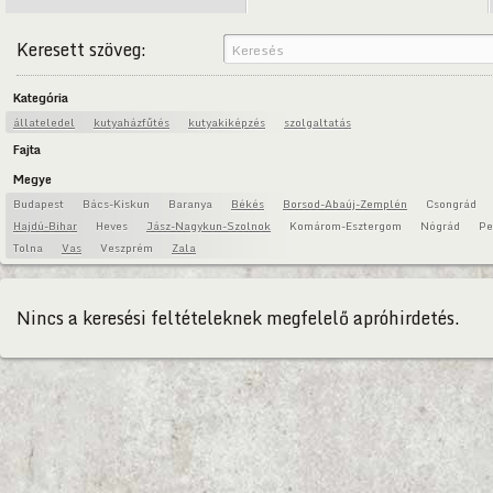
Keresett szöveg:
Kategória
állateledel
kutyaházfűtés
kutyakiképzés
szolgaltatás
Fajta
Megye
Budapest
Bács-Kiskun
Baranya
Békés
Borsod-Abaúj-Zemplén
Csongrád
Hajdú-Bihar
Heves
Jász-Nagykun-Szolnok
Komárom-Esztergom
Nógrád
Pe
Tolna
Vas
Veszprém
Zala
Nincs a keresési feltételeknek megfelelő apróhirdetés.