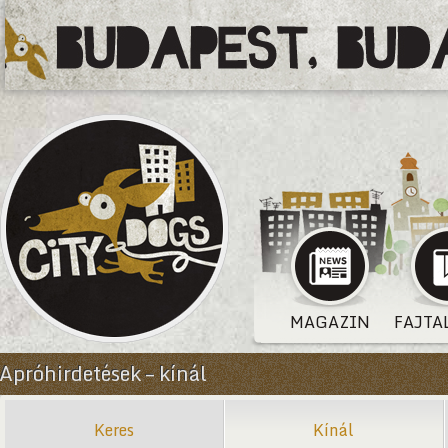
MAGAZIN
FAJTA
Apróhirdetések – kínál
Keres
Kínál