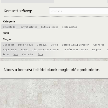
Keresett szöveg:
Kategória
állateledel
kutyaházfűtés
kutyakiképzés
szolgaltatás
Fajta
Megye
Budapest
Bács-Kiskun
Baranya
Békés
Borsod-Abaúj-Zemplén
Csongrád
Hajdú-Bihar
Heves
Jász-Nagykun-Szolnok
Komárom-Esztergom
Nógrád
Pe
Tolna
Vas
Veszprém
Zala
Nincs a keresési feltételeknek megfelelő apróhirdetés.