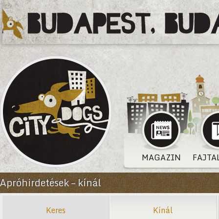
MAGAZIN
FAJTA
Apróhirdetések – kínál
Keres
Kínál