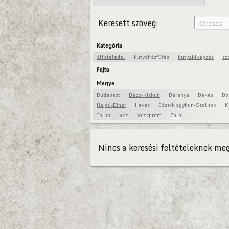
Keresett szöveg:
Kategória
állateledel
kutyaházfűtés
kutyakiképzés
sz
Fajta
Megye
Budapest
Bács-Kiskun
Baranya
Békés
Bo
Hajdú-Bihar
Heves
Jász-Nagykun-Szolnok
K
Tolna
Vas
Veszprém
Zala
Nincs a keresési feltételeknek meg