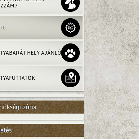
ZZÁM?
RÓ
TYABARÁT HELY AJÁNLÓ
TYAFUTTATÓK
nökségi zóna
etés