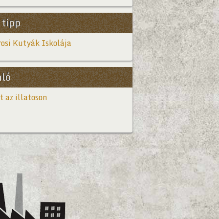
 tipp
osi Kutyák Iskolája
nló
t az illatoson