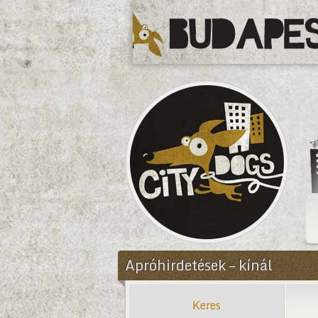
CityDogs
Apróhirdetések – kínál
Keres