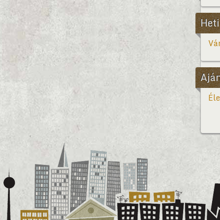
Heti
Vár
Ajá
Éle