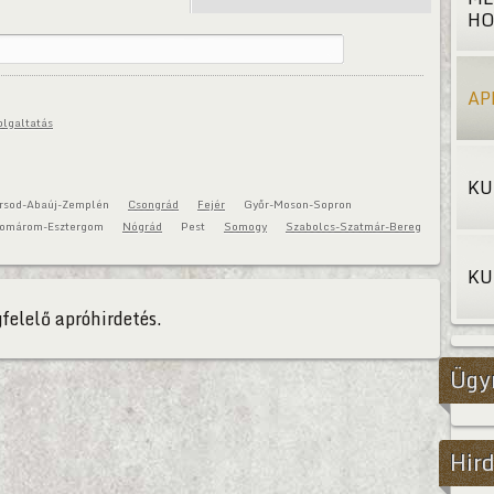
HO
AP
olgaltatás
KU
rsod-Abaúj-Zemplén
Csongrád
Fejér
Győr-Moson-Sopron
omárom-Esztergom
Nógrád
Pest
Somogy
Szabolcs-Szatmár-Bereg
KU
felelő apróhirdetés.
Ügy
Hird