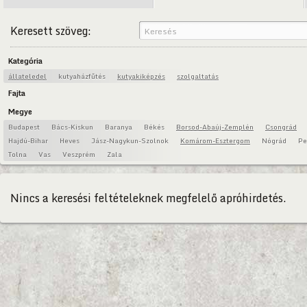
Keresett szöveg:
Kategória
állateledel
kutyaházfűtés
kutyakiképzés
szolgaltatás
Fajta
Megye
Budapest
Bács-Kiskun
Baranya
Békés
Borsod-Abaúj-Zemplén
Csongrád
Hajdú-Bihar
Heves
Jász-Nagykun-Szolnok
Komárom-Esztergom
Nógrád
Pe
Tolna
Vas
Veszprém
Zala
Nincs a keresési feltételeknek megfelelő apróhirdetés.