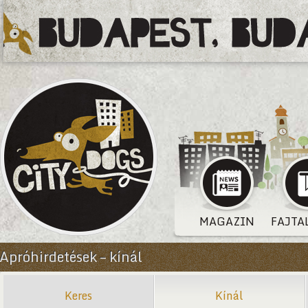
MAGAZIN
FAJTA
Apróhirdetések – kínál
Keres
Kínál