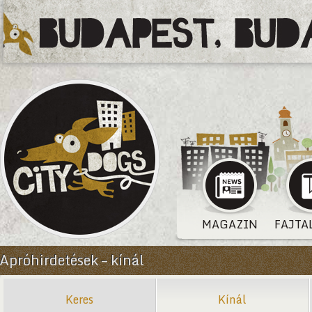
MAGAZIN
FAJTA
Apróhirdetések – kínál
Keres
Kínál