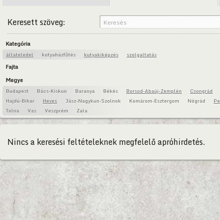
Keresett szöveg:
Kategória
állateledel
kutyaházfűtés
kutyakiképzés
szolgaltatás
Fajta
Megye
Budapest
Bács-Kiskun
Baranya
Békés
Borsod-Abaúj-Zemplén
Csongrád
Hajdú-Bihar
Heves
Jász-Nagykun-Szolnok
Komárom-Esztergom
Nógrád
Pe
Tolna
Vas
Veszprém
Zala
Nincs a keresési feltételeknek megfelelő apróhirdetés.