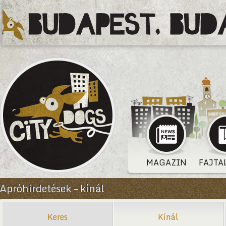
MAGAZIN
FAJTA
Apróhirdetések – kínál
Keres
Kínál