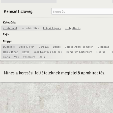
Keresett szöveg:
Kategória
állateledel
kutyaházfűtés
kutyakiképzés
szolgaltatás
Fajta
Megye
Budapest
Bács-Kiskun
Baranya
Békés
Borsod-Abaúj-Zemplén
Csongrád
Hajdú-Bihar
Heves
Jász-Nagykun-Szolnok
Komárom-Esztergom
Nógrád
Pe
Tolna
Vas
Veszprém
Zala
Nincs a keresési feltételeknek megfelelő apróhirdetés.