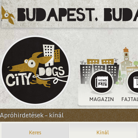
MAGAZIN
FAJTA
Apróhirdetések – kínál
Keres
Kínál