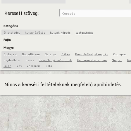
Keresett szöveg:
Kategória
állateledel
kutyaházfűtés
kutyakiképzés
szolgaltatás
Fajta
Megye
Budapest
Bács-Kiskun
Baranya
Békés
Borsod-Abaúj-Zemplén
Csongrád
Hajdú-Bihar
Heves
Jász-Nagykun-Szolnok
Komárom-Esztergom
Nógrád
Pe
Tolna
Vas
Veszprém
Zala
Nincs a keresési feltételeknek megfelelő apróhirdetés.