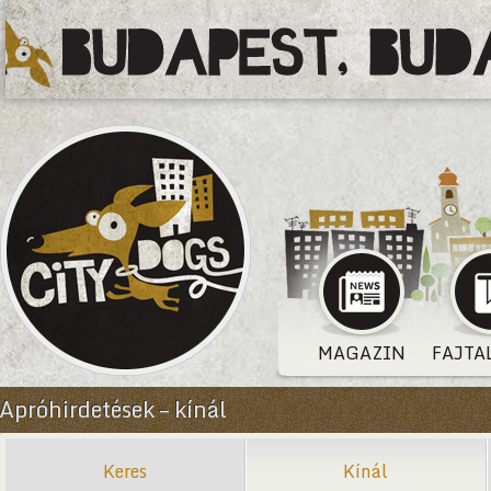
MAGAZIN
FAJTA
Apróhirdetések – kínál
Keres
Kínál