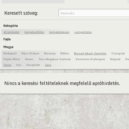
Keresett szöveg:
Kategória
állateledel
kutyaházfűtés
kutyakiképzés
szolgaltatás
Fajta
Megye
Budapest
Bács-Kiskun
Baranya
Békés
Borsod-Abaúj-Zemplén
Csongrád
Hajdú-Bihar
Heves
Jász-Nagykun-Szolnok
Komárom-Esztergom
Nógrád
Pe
Tolna
Vas
Veszprém
Zala
Nincs a keresési feltételeknek megfelelő apróhirdetés.