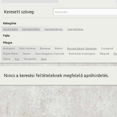
Keresett szöveg:
Kategória
állateledel
kutyaházfűtés
kutyakiképzés
szolgaltatás
Fajta
Megye
Budapest
Bács-Kiskun
Baranya
Békés
Borsod-Abaúj-Zemplén
Csongrád
Hajdú-Bihar
Heves
Jász-Nagykun-Szolnok
Komárom-Esztergom
Nógrád
Pe
Tolna
Vas
Veszprém
Zala
Nincs a keresési feltételeknek megfelelő apróhirdetés.