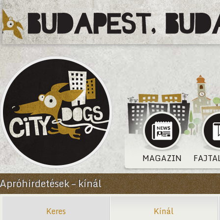
MAGAZIN
FAJTA
Apróhirdetések – kínál
Keres
Kínál