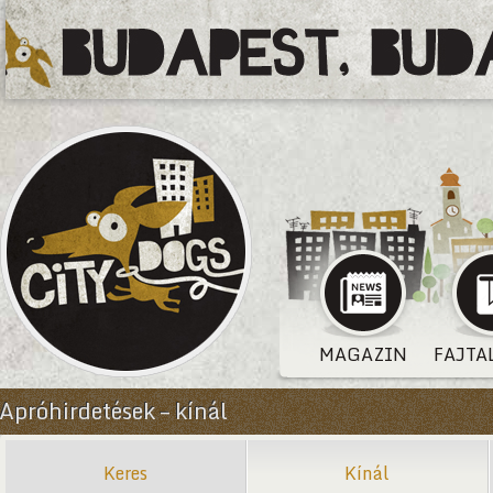
MAGAZIN
FAJTA
Apróhirdetések – kínál
Keres
Kínál