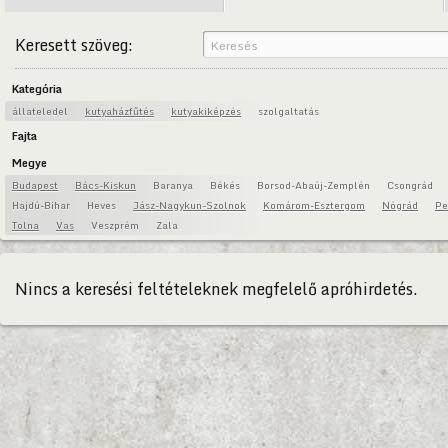
Keresett szöveg:
Kategória
állateledel
kutyaházfűtés
kutyakiképzés
szolgaltatás
Fajta
Megye
Budapest
Bács-Kiskun
Baranya
Békés
Borsod-Abaúj-Zemplén
Csongrád
Hajdú-Bihar
Heves
Jász-Nagykun-Szolnok
Komárom-Esztergom
Nógrád
Pe
Tolna
Vas
Veszprém
Zala
Nincs a keresési feltételeknek megfelelő apróhirdetés.