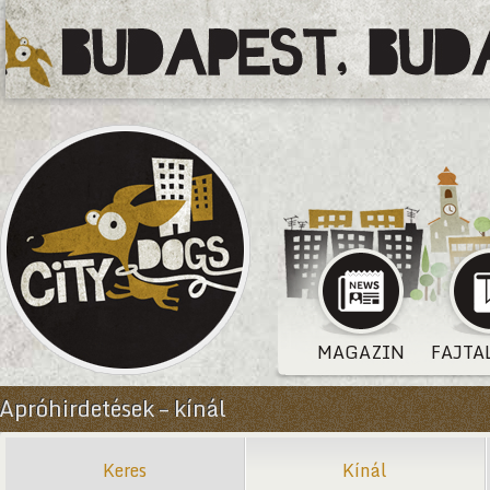
MAGAZIN
FAJTA
Apróhirdetések – kínál
Keres
Kínál