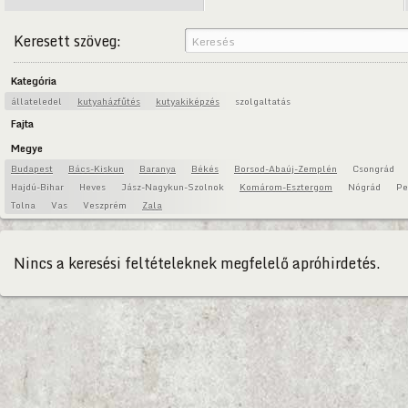
Keresett szöveg:
Kategória
állateledel
kutyaházfűtés
kutyakiképzés
szolgaltatás
Fajta
Megye
Budapest
Bács-Kiskun
Baranya
Békés
Borsod-Abaúj-Zemplén
Csongrád
Hajdú-Bihar
Heves
Jász-Nagykun-Szolnok
Komárom-Esztergom
Nógrád
Pe
Tolna
Vas
Veszprém
Zala
Nincs a keresési feltételeknek megfelelő apróhirdetés.