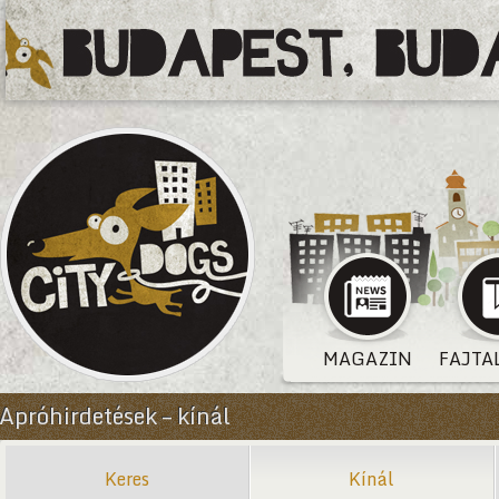
MAGAZIN
FAJTA
Apróhirdetések – kínál
Keres
Kínál