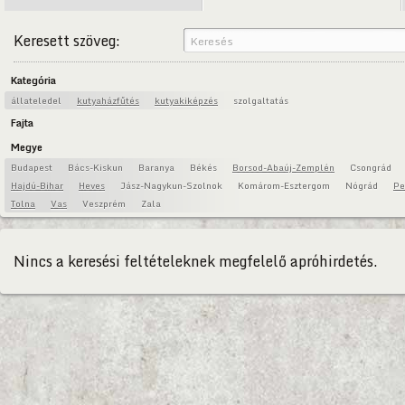
Keresett szöveg:
Kategória
állateledel
kutyaházfűtés
kutyakiképzés
szolgaltatás
Fajta
Megye
Budapest
Bács-Kiskun
Baranya
Békés
Borsod-Abaúj-Zemplén
Csongrád
Hajdú-Bihar
Heves
Jász-Nagykun-Szolnok
Komárom-Esztergom
Nógrád
Pe
Tolna
Vas
Veszprém
Zala
Nincs a keresési feltételeknek megfelelő apróhirdetés.