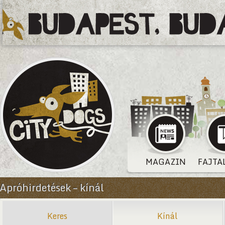
MAGAZIN
FAJTA
Apróhirdetések – kínál
Keres
Kínál