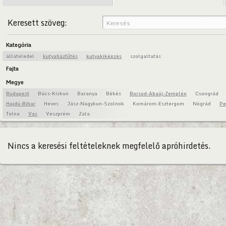
Keresett szöveg:
Kategória
állateledel
kutyaházfűtés
kutyakiképzés
szolgaltatás
Fajta
Megye
Budapest
Bács-Kiskun
Baranya
Békés
Borsod-Abaúj-Zemplén
Csongrád
Hajdú-Bihar
Heves
Jász-Nagykun-Szolnok
Komárom-Esztergom
Nógrád
Pe
Tolna
Vas
Veszprém
Zala
Nincs a keresési feltételeknek megfelelő apróhirdetés.