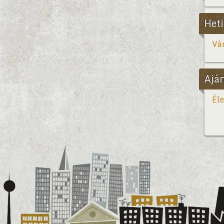
Heti
Vár
Ajá
Éle