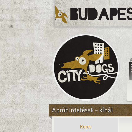
CityDogs
Apróhirdetések – kínál
Keres