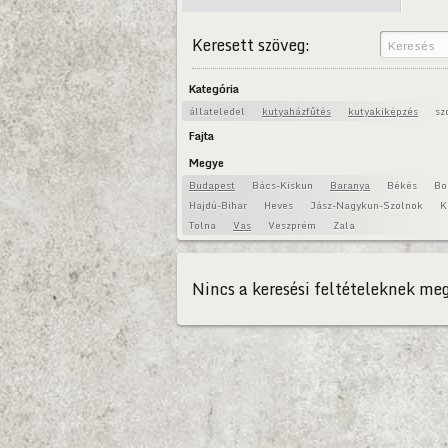
Keresett szöveg:
Kategória
állateledel
kutyaházfűtés
kutyakiképzés
sz
Fajta
Megye
Budapest
Bács-Kiskun
Baranya
Békés
Bo
Hajdú-Bihar
Heves
Jász-Nagykun-Szolnok
K
Tolna
Vas
Veszprém
Zala
Nincs a keresési feltételeknek meg