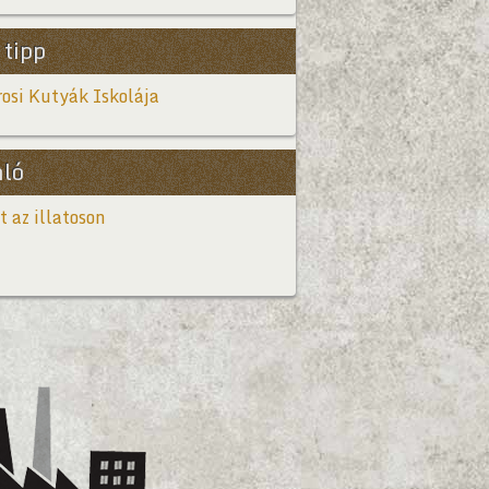
 tipp
osi Kutyák Iskolája
nló
t az illatoson