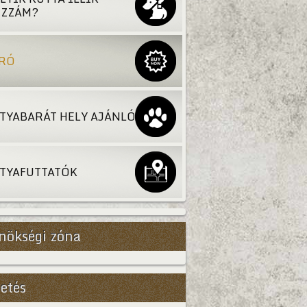
ZZÁM?
RÓ
TYABARÁT HELY AJÁNLÓ
TYAFUTTATÓK
nökségi zóna
etés