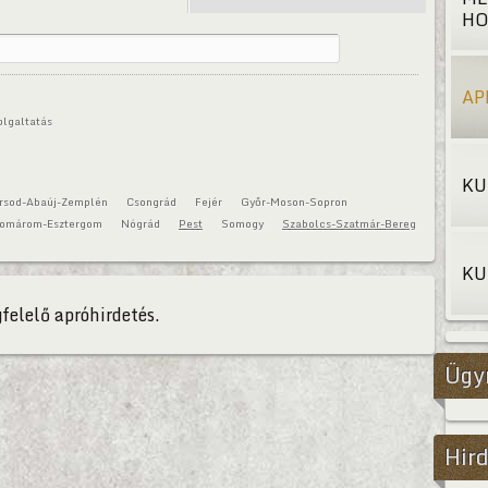
HO
AP
olgaltatás
KU
rsod-Abaúj-Zemplén
Csongrád
Fejér
Győr-Moson-Sopron
omárom-Esztergom
Nógrád
Pest
Somogy
Szabolcs-Szatmár-Bereg
KU
felelő apróhirdetés.
Ügy
Hird