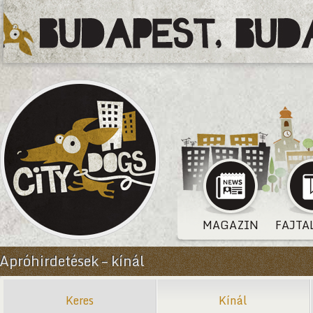
MAGAZIN
FAJTA
Apróhirdetések – kínál
Keres
Kínál