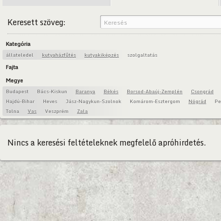
Keresett szöveg:
Kategória
állateledel
kutyaházfűtés
kutyakiképzés
szolgaltatás
Fajta
Megye
Budapest
Bács-Kiskun
Baranya
Békés
Borsod-Abaúj-Zemplén
Csongrád
Hajdú-Bihar
Heves
Jász-Nagykun-Szolnok
Komárom-Esztergom
Nógrád
Pe
Tolna
Vas
Veszprém
Zala
Nincs a keresési feltételeknek megfelelő apróhirdetés.