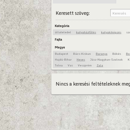
Keresett szöveg:
Kategória
állateledel
kutyaházfűtés
kutyakiképzés
sz
Fajta
Megye
Budapest
Bács-Kiskun
Baranya
Békés
Bo
Hajdú-Bihar
Heves
Jász-Nagykun-Szolnok
K
Tolna
Vas
Veszprém
Zala
Nincs a keresési feltételeknek meg