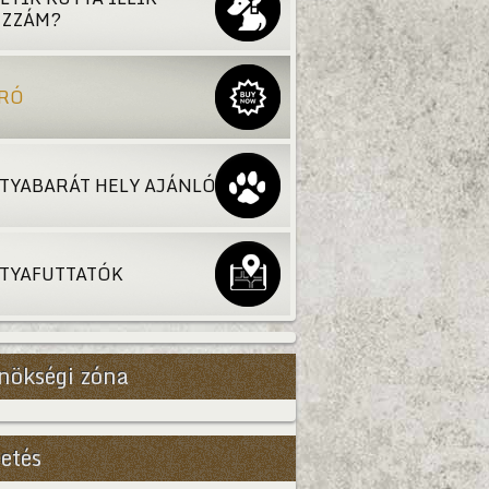
ZZÁM?
RÓ
TYABARÁT HELY AJÁNLÓ
TYAFUTTATÓK
nökségi zóna
etés