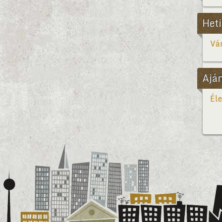
Heti
Vár
Ajá
Éle