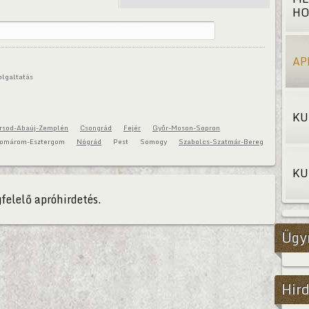
HO
AP
olgaltatás
KU
rsod-Abaúj-Zemplén
Csongrád
Fejér
Győr-Moson-Sopron
omárom-Esztergom
Nógrád
Pest
Somogy
Szabolcs-Szatmár-Bereg
KU
felelő apróhirdetés.
Ügy
Hird