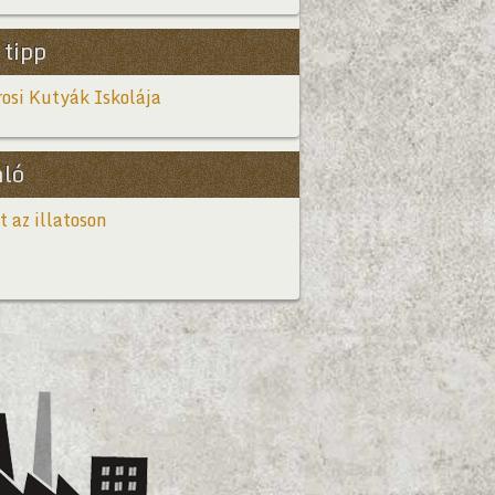
 tipp
osi Kutyák Iskolája
nló
t az illatoson