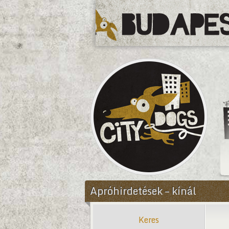
CityDogs
Apróhirdetések – kínál
Keres