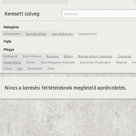
Keresett szöveg:
Kategória
állateledel
kutyaházfűtés
kutyakiképzés
szolgaltatás
Fajta
Megye
Budapest
Bács-Kiskun
Baranya
Békés
Borsod-Abaúj-Zemplén
Csongrád
Hajdú-Bihar
Heves
Jász-Nagykun-Szolnok
Komárom-Esztergom
Nógrád
Pe
Tolna
Vas
Veszprém
Zala
Nincs a keresési feltételeknek megfelelő apróhirdetés.