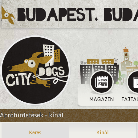
MAGAZIN
FAJTA
Apróhirdetések – kínál
Keres
Kínál