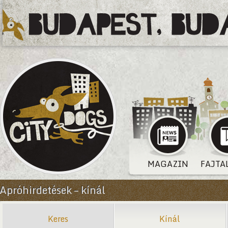
MAGAZIN
FAJTA
Apróhirdetések – kínál
Keres
Kínál