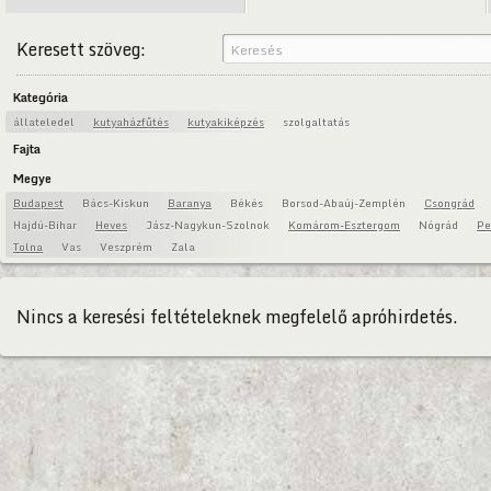
Keresett szöveg:
Kategória
állateledel
kutyaházfűtés
kutyakiképzés
szolgaltatás
Fajta
Megye
Budapest
Bács-Kiskun
Baranya
Békés
Borsod-Abaúj-Zemplén
Csongrád
Hajdú-Bihar
Heves
Jász-Nagykun-Szolnok
Komárom-Esztergom
Nógrád
Pe
Tolna
Vas
Veszprém
Zala
Nincs a keresési feltételeknek megfelelő apróhirdetés.