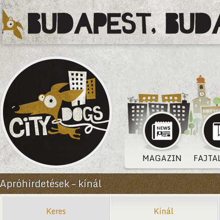
MAGAZIN
FAJTA
Apróhirdetések – kínál
Keres
Kínál