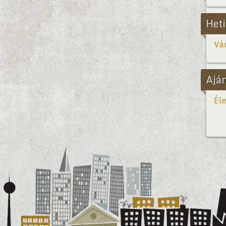
Heti
Vár
Ajá
Éle