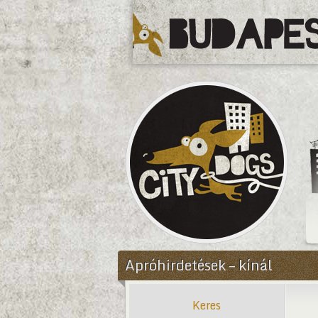
CityDogs
Apróhirdetések – kínál
Keres