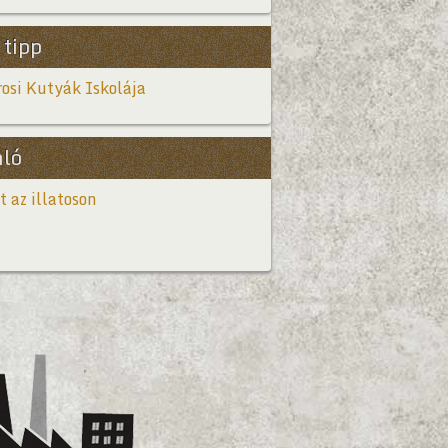
 tipp
osi Kutyák Iskolája
nló
t az illatoson