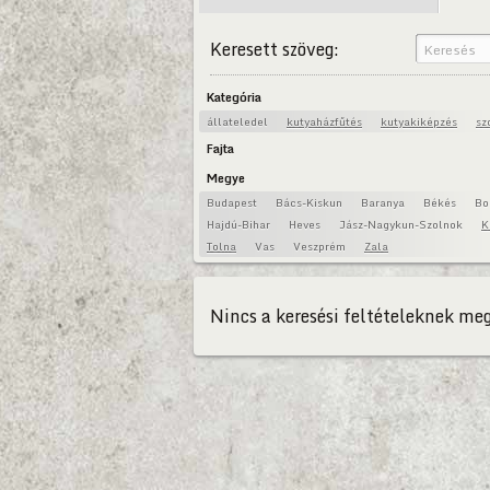
Keresett szöveg:
Kategória
állateledel
kutyaházfűtés
kutyakiképzés
sz
Fajta
Megye
Budapest
Bács-Kiskun
Baranya
Békés
Bo
Hajdú-Bihar
Heves
Jász-Nagykun-Szolnok
K
Tolna
Vas
Veszprém
Zala
Nincs a keresési feltételeknek meg