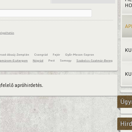
HO
AP
olgaltatás
KU
rsod-Abaúj-Zemplén
Csongrád
Fejér
Győr-Moson-Sopron
omárom-Esztergom
Nógrád
Pest
Somogy
Szabolcs-Szatmár-Bereg
KU
felelő apróhirdetés.
Ügy
Hird