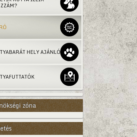
ZZÁM?
RÓ
TYABARÁT HELY AJÁNLÓ
TYAFUTTATÓK
nökségi zóna
etés