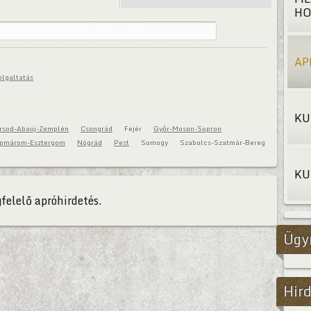
HO
AP
olgaltatás
KU
rsod-Abaúj-Zemplén
Csongrád
Fejér
Győr-Moson-Sopron
omárom-Esztergom
Nógrád
Pest
Somogy
Szabolcs-Szatmár-Bereg
KU
felelő apróhirdetés.
Ügy
Hird