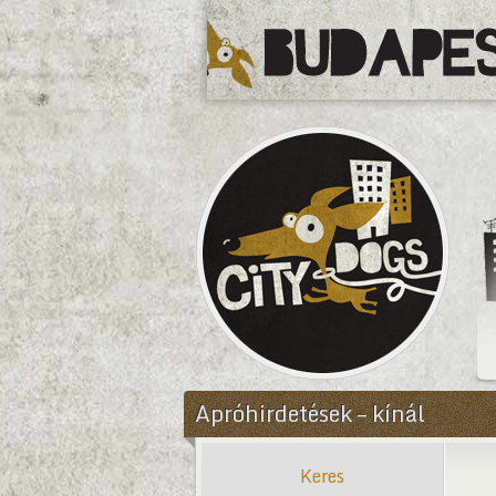
CityDogs
Apróhirdetések – kínál
Keres