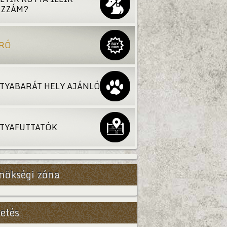
ZZÁM?
RÓ
TYABARÁT HELY AJÁNLÓ
TYAFUTTATÓK
nökségi zóna
etés