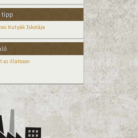
 tipp
osi Kutyák Iskolája
nló
t az illatoson