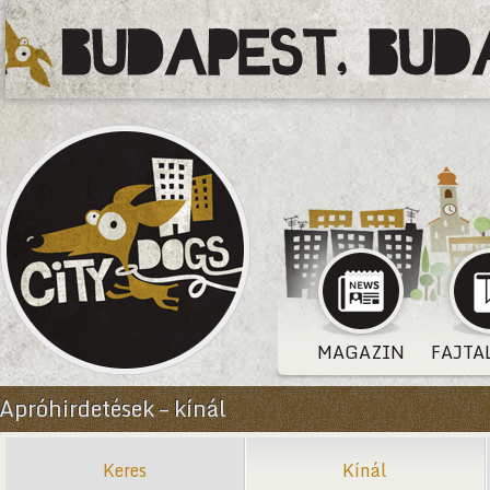
MAGAZIN
FAJTA
Apróhirdetések – kínál
Keres
Kínál