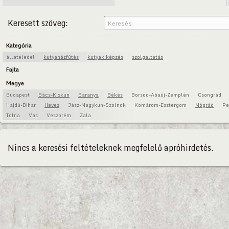
Keresett szöveg:
Kategória
állateledel
kutyaházfűtés
kutyakiképzés
szolgaltatás
Fajta
Megye
Budapest
Bács-Kiskun
Baranya
Békés
Borsod-Abaúj-Zemplén
Csongrád
Hajdú-Bihar
Heves
Jász-Nagykun-Szolnok
Komárom-Esztergom
Nógrád
Pe
Tolna
Vas
Veszprém
Zala
Nincs a keresési feltételeknek megfelelő apróhirdetés.