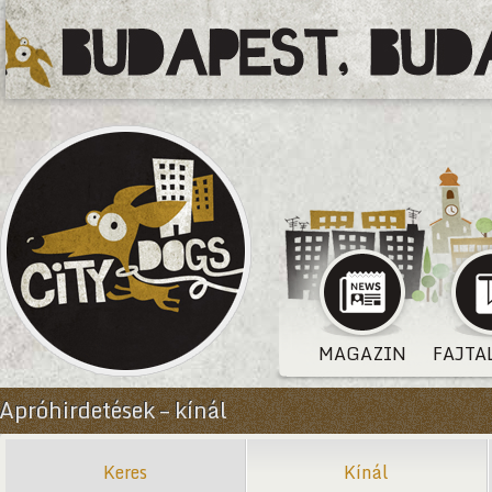
MAGAZIN
FAJTA
Apróhirdetések – kínál
Keres
Kínál