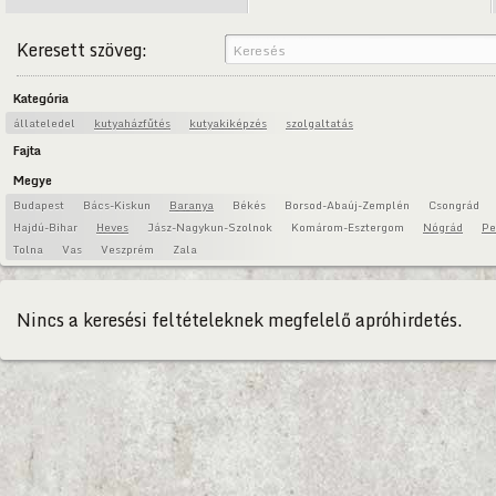
Keresett szöveg:
Kategória
állateledel
kutyaházfűtés
kutyakiképzés
szolgaltatás
Fajta
Megye
Budapest
Bács-Kiskun
Baranya
Békés
Borsod-Abaúj-Zemplén
Csongrád
Hajdú-Bihar
Heves
Jász-Nagykun-Szolnok
Komárom-Esztergom
Nógrád
Pe
Tolna
Vas
Veszprém
Zala
Nincs a keresési feltételeknek megfelelő apróhirdetés.