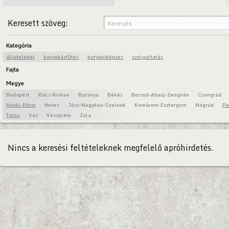
Keresett szöveg:
Kategória
állateledel
kutyaházfűtés
kutyakiképzés
szolgaltatás
Fajta
Megye
Budapest
Bács-Kiskun
Baranya
Békés
Borsod-Abaúj-Zemplén
Csongrád
Hajdú-Bihar
Heves
Jász-Nagykun-Szolnok
Komárom-Esztergom
Nógrád
Pe
Tolna
Vas
Veszprém
Zala
Nincs a keresési feltételeknek megfelelő apróhirdetés.