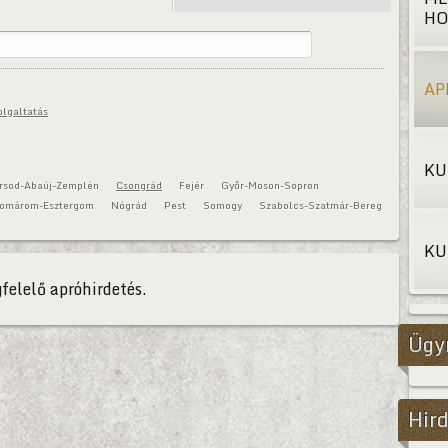
HO
AP
olgaltatás
KU
rsod-Abaúj-Zemplén
Csongrád
Fejér
Győr-Moson-Sopron
omárom-Esztergom
Nógrád
Pest
Somogy
Szabolcs-Szatmár-Bereg
KU
felelő apróhirdetés.
Ügy
Hird