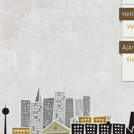
Heti
Vár
Ajá
Éle