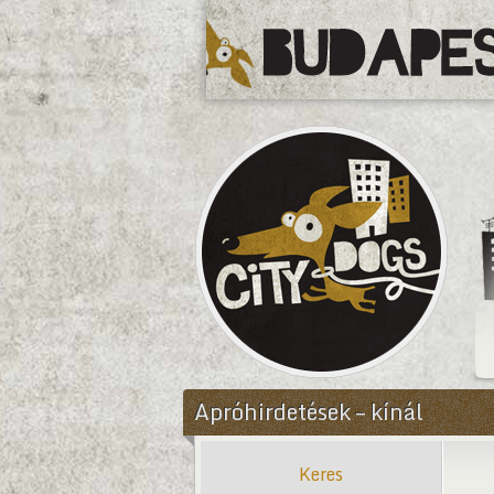
CityDogs
Apróhirdetések – kínál
Keres