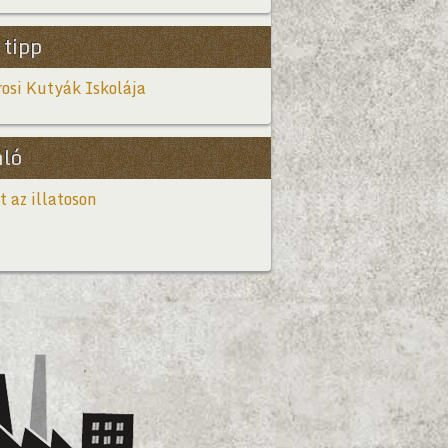
 tipp
osi Kutyák Iskolája
nló
t az illatoson