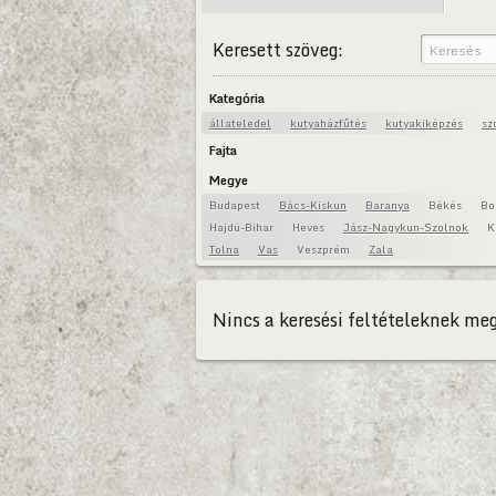
Keresett szöveg:
Kategória
állateledel
kutyaházfűtés
kutyakiképzés
sz
Fajta
Megye
Budapest
Bács-Kiskun
Baranya
Békés
Bo
Hajdú-Bihar
Heves
Jász-Nagykun-Szolnok
K
Tolna
Vas
Veszprém
Zala
Nincs a keresési feltételeknek meg