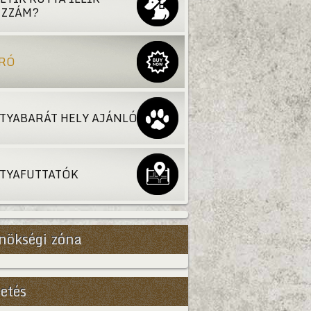
ZZÁM?
RÓ
TYABARÁT HELY AJÁNLÓ
TYAFUTTATÓK
nökségi zóna
etés