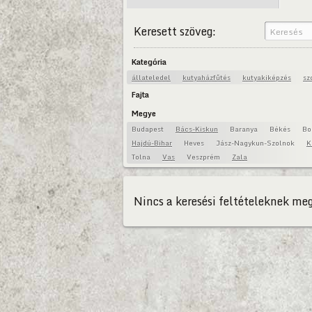
Keresett szöveg:
Kategória
állateledel
kutyaházfűtés
kutyakiképzés
sz
Fajta
Megye
Budapest
Bács-Kiskun
Baranya
Békés
Bo
Hajdú-Bihar
Heves
Jász-Nagykun-Szolnok
K
Tolna
Vas
Veszprém
Zala
Nincs a keresési feltételeknek meg