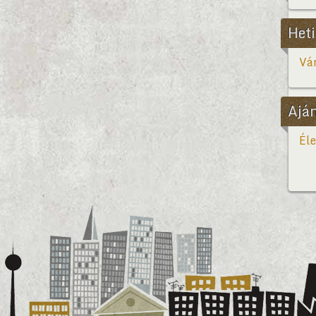
Heti
Vár
Ajá
Éle