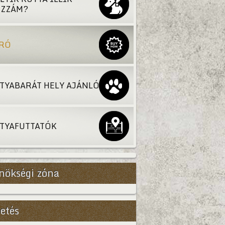
ZZÁM?
RÓ
TYABARÁT HELY AJÁNLÓ
TYAFUTTATÓK
nökségi zóna
etés