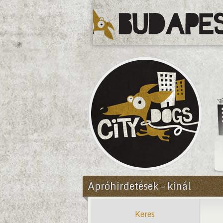
CityDogs
Apróhirdetések – kínál
Keres