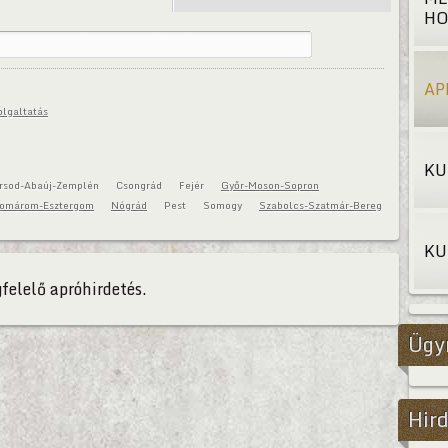
HO
AP
olgaltatás
KU
rsod-Abaúj-Zemplén
Csongrád
Fejér
Győr-Moson-Sopron
omárom-Esztergom
Nógrád
Pest
Somogy
Szabolcs-Szatmár-Bereg
KU
felelő apróhirdetés.
Ügy
Hird