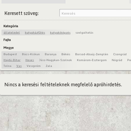
Keresett szöveg:
Kategória
állateledel
kutyaházfűtés
kutyakiképzés
szolgaltatás
Fajta
Megye
Budapest
Bács-Kiskun
Baranya
Békés
Borsod-Abaúj-Zemplén
Csongrád
Hajdú-Bihar
Heves
Jász-Nagykun-Szolnok
Komárom-Esztergom
Nógrád
Pe
Tolna
Vas
Veszprém
Zala
Nincs a keresési feltételeknek megfelelő apróhirdetés.