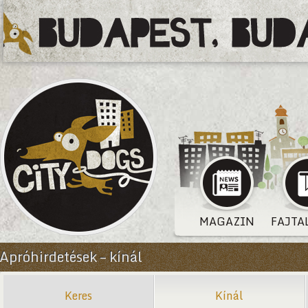
MAGAZIN
FAJTA
Apróhirdetések – kínál
Keres
Kínál