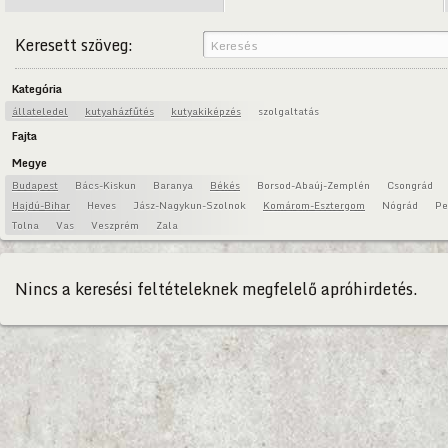
Keresett szöveg:
Kategória
állateledel
kutyaházfűtés
kutyakiképzés
szolgaltatás
Fajta
Megye
Budapest
Bács-Kiskun
Baranya
Békés
Borsod-Abaúj-Zemplén
Csongrád
Hajdú-Bihar
Heves
Jász-Nagykun-Szolnok
Komárom-Esztergom
Nógrád
Pe
Tolna
Vas
Veszprém
Zala
Nincs a keresési feltételeknek megfelelő apróhirdetés.