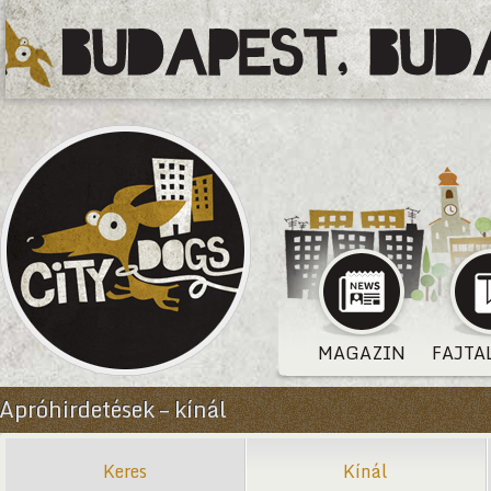
MAGAZIN
FAJTA
Apróhirdetések – kínál
Keres
Kínál