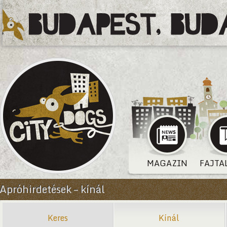
MAGAZIN
FAJTA
Apróhirdetések – kínál
Keres
Kínál