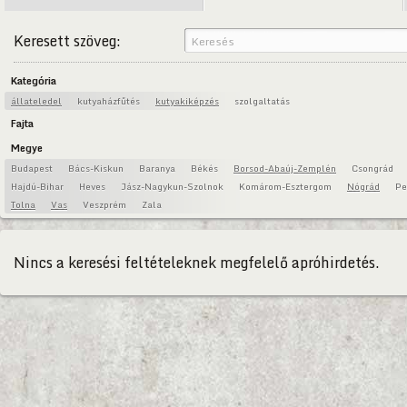
Keresett szöveg:
Kategória
állateledel
kutyaházfűtés
kutyakiképzés
szolgaltatás
Fajta
Megye
Budapest
Bács-Kiskun
Baranya
Békés
Borsod-Abaúj-Zemplén
Csongrád
Hajdú-Bihar
Heves
Jász-Nagykun-Szolnok
Komárom-Esztergom
Nógrád
Pe
Tolna
Vas
Veszprém
Zala
Nincs a keresési feltételeknek megfelelő apróhirdetés.