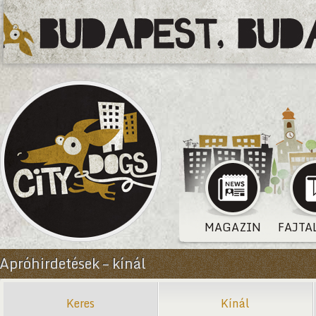
MAGAZIN
FAJTA
Apróhirdetések – kínál
Keres
Kínál