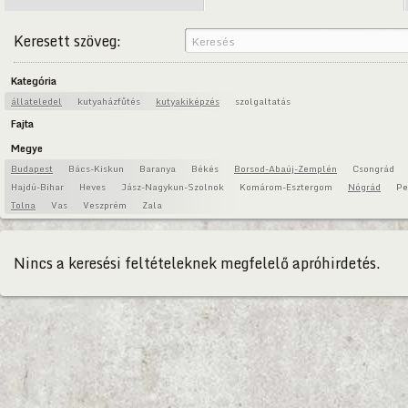
Keresett szöveg:
Kategória
állateledel
kutyaházfűtés
kutyakiképzés
szolgaltatás
Fajta
Megye
Budapest
Bács-Kiskun
Baranya
Békés
Borsod-Abaúj-Zemplén
Csongrád
Hajdú-Bihar
Heves
Jász-Nagykun-Szolnok
Komárom-Esztergom
Nógrád
Pe
Tolna
Vas
Veszprém
Zala
Nincs a keresési feltételeknek megfelelő apróhirdetés.