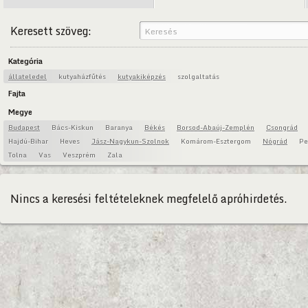
Keresett szöveg:
Kategória
állateledel
kutyaházfűtés
kutyakiképzés
szolgaltatás
Fajta
Megye
Budapest
Bács-Kiskun
Baranya
Békés
Borsod-Abaúj-Zemplén
Csongrád
Hajdú-Bihar
Heves
Jász-Nagykun-Szolnok
Komárom-Esztergom
Nógrád
Pe
Tolna
Vas
Veszprém
Zala
Nincs a keresési feltételeknek megfelelő apróhirdetés.