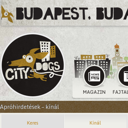
MAGAZIN
FAJTA
Apróhirdetések – kínál
Keres
Kínál