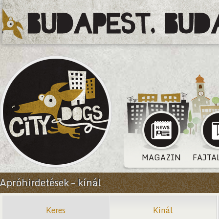
MAGAZIN
FAJTA
Apróhirdetések – kínál
Keres
Kínál