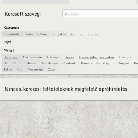
Keresett szöveg:
Kategória
állateledel
kutyaházfűtés
kutyakiképzés
szolgaltatás
Fajta
Megye
Budapest
Bács-Kiskun
Baranya
Békés
Borsod-Abaúj-Zemplén
Csongrád
Hajdú-Bihar
Heves
Jász-Nagykun-Szolnok
Komárom-Esztergom
Nógrád
Pe
Tolna
Vas
Veszprém
Zala
Nincs a keresési feltételeknek megfelelő apróhirdetés.