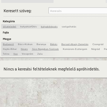
Keresett szöveg:
Kategória
állateledel
kutyaházfűtés
kutyakiképzés
szolgaltatás
Fajta
Megye
Budapest
Bács-Kiskun
Baranya
Békés
Borsod-Abaúj-Zemplén
Csongrád
Hajdú-Bihar
Heves
Jász-Nagykun-Szolnok
Komárom-Esztergom
Nógrád
Pe
Tolna
Vas
Veszprém
Zala
Nincs a keresési feltételeknek megfelelő apróhirdetés.