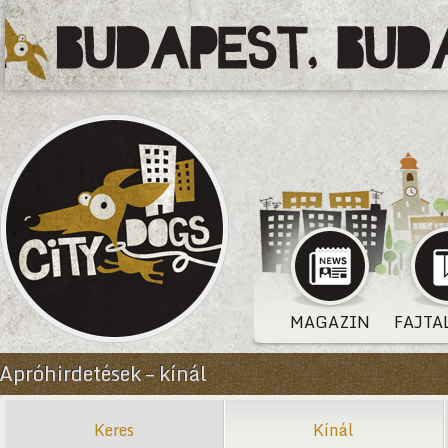
MAGAZIN
FAJTA
Apróhirdetések – kínál
Keres
Kínál