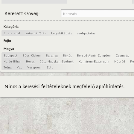
Keresett szöveg:
Kategória
állateledel
kutyaházfűtés
kutyakiképzés
szolgaltatás
Fajta
Megye
Budapest
Bács-Kiskun
Baranya
Békés
Borsod-Abaúj-Zemplén
Csongrád
Hajdú-Bihar
Heves
Jász-Nagykun-Szolnok
Komárom-Esztergom
Nógrád
Pe
Tolna
Vas
Veszprém
Zala
Nincs a keresési feltételeknek megfelelő apróhirdetés.