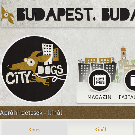
MAGAZIN
FAJTA
Apróhirdetések – kínál
Keres
Kínál