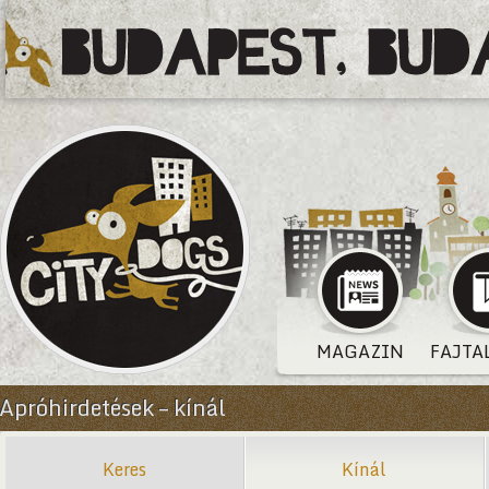
MAGAZIN
FAJTA
Apróhirdetések – kínál
Keres
Kínál