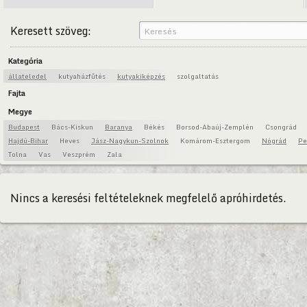
Keresett szöveg:
Kategória
állateledel
kutyaházfűtés
kutyakiképzés
szolgaltatás
Fajta
Megye
Budapest
Bács-Kiskun
Baranya
Békés
Borsod-Abaúj-Zemplén
Csongrád
Hajdú-Bihar
Heves
Jász-Nagykun-Szolnok
Komárom-Esztergom
Nógrád
Pe
Tolna
Vas
Veszprém
Zala
Nincs a keresési feltételeknek megfelelő apróhirdetés.