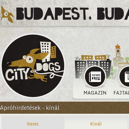
MAGAZIN
FAJTA
Apróhirdetések – kínál
Keres
Kínál