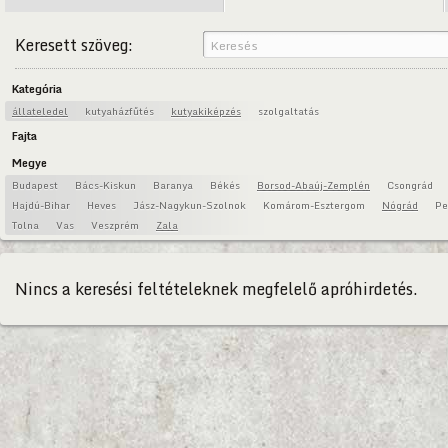
Keresett szöveg:
Kategória
állateledel
kutyaházfűtés
kutyakiképzés
szolgaltatás
Fajta
Megye
Budapest
Bács-Kiskun
Baranya
Békés
Borsod-Abaúj-Zemplén
Csongrád
Hajdú-Bihar
Heves
Jász-Nagykun-Szolnok
Komárom-Esztergom
Nógrád
Pe
Tolna
Vas
Veszprém
Zala
Nincs a keresési feltételeknek megfelelő apróhirdetés.